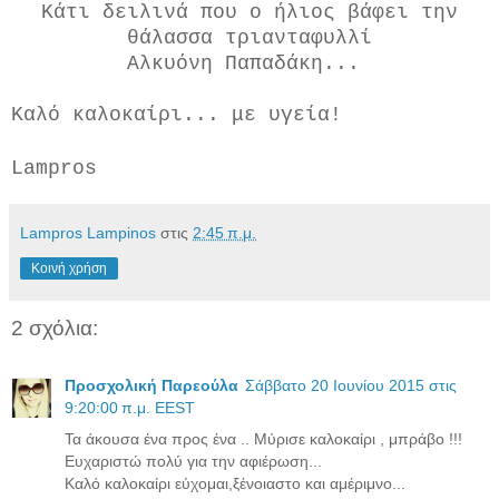
Κάτι δειλινά που ο ήλιος βάφει την
θάλασσα τριανταφυλλί
Αλκυόνη Παπαδάκη...
Καλό καλοκαίρι... με υγεία!
Lampros
Lampros Lampinos
στις
2:45 π.μ.
Κοινή χρήση
2 σχόλια:
Προσχολική Παρεούλα
Σάββατο 20 Ιουνίου 2015 στις
9:20:00 π.μ. EEST
Τα άκουσα ένα προς ένα .. Μύρισε καλοκαίρι , μπράβο !!!
Ευχαριστώ πολύ για την αφιέρωση...
Καλό καλοκαίρι εύχομαι,ξένοιαστο και αμέριμνο...