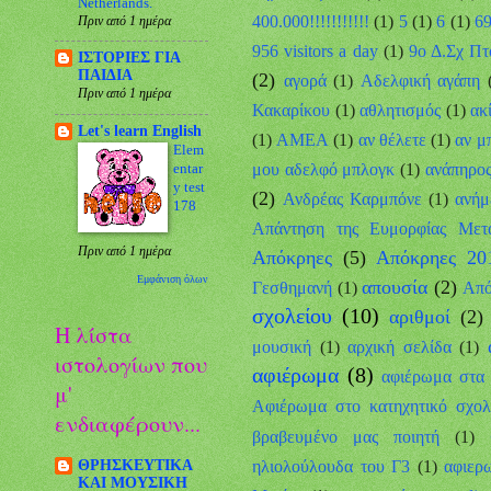
Netherlands.
400.000!!!!!!!!!!!
(1)
5
(1)
6
(1)
69
Πριν από 1 ημέρα
956 visitors a day
(1)
9ο Δ.Σχ Πτ
ΙΣΤΟΡΙΕΣ ΓΙΑ
ΠΑΙΔΙΑ
(2)
αγορά
(1)
Αδελφική αγάπη
Πριν από 1 ημέρα
Κακαρίκου
(1)
αθλητισμός
(1)
ακ
Let's learn English
(1)
ΑΜΕΑ
(1)
αν θέλετε
(1)
αν μ
Elem
μου αδελφό μπλογκ
(1)
ανάπηρο
entar
y test
(2)
Ανδρέας Καρμπόνε
(1)
ανήμ
178
Απάντηση της Ευμορφίας Μετ
Πριν από 1 ημέρα
Απόκρηες
(5)
Απόκρηες 20
Εμφάνιση όλων
απουσία
(2)
Γεσθημανή
(1)
Από
σχολείου
(10)
αριθμοί
(2)
Η λίστα
μουσική
(1)
αρχική σελίδα
(1)
ιστολογίων που
αφιέρωμα
(8)
αφιέρωμα στα α
μ'
Αφιέρωμα στο κατηχητικό σχολ
ενδιαφέρουν...
βραβευμένο μας ποιητή
(1)
ΘΡΗΣΚΕΥΤΙΚΑ
ηλιολούλουδα του Γ3
(1)
αφιερω
ΚΑΙ ΜΟΥΣΙΚΗ