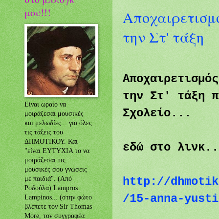
μου!!!
Αποχαιρετισμό
την Στ' τάξη
Αποχαιρετισμός
την Στ' τάξη π
Είναι ωραίο να
Σχολείο...
μοιράζεσαι μουσικές
και μελωδίες... για όλες
τις τάξεις του
ΔΗΜΟΤΙΚΟΥ. Και
εδώ στο λινκ.
"είναι ΕΥΤΥΧΙΑ το να
μοιράζεσαι τις
μουσικές σου γνώσεις
http://dhmotik
με παιδιά". (Από
Ροδούλα) Lampros
/15-anna-yusti
Lampinos... (στην φώτο
βλέπετε τον Sir Thomas
More, τον συγγραφέα