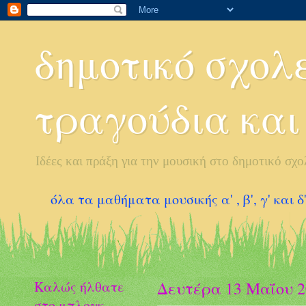
δημοτικό σχολε
τραγούδια και
Ιδέες και πράξη για την μουσική στο δημοτικό σχο
όλα τα μαθήματα μουσικής α' , β', γ' και δ
Καλώς ήλθατε
Δευτέρα 13 Μαΐου 2
στο μπλογκ