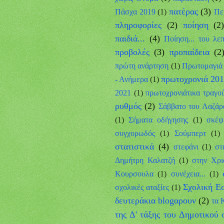
πατέρας
(3)
Πάσχα 2019
(1)
Πε
πληροφορίες
(2)
ποίηση
(2
παιδιά...
(4)
Ποίηση... του λεπ
προβολές
(3)
προπαίδεια
(2
πρώτη ανάρτηση
(1)
Πρωτομαγιά
πρωτοχρονιά 20
- Ανήμερα
(1)
2021
(1)
πρωτοχρονιάτικα τραγο
ρυθμός
(2)
Σάββατο του Λαζάρ
(1)
Σήματα οδήγησης
(1)
σκέψ
συγχορωδός
(1)
Σούμπερτ
(1)
στατιστικά
(4)
στεφάνι
(1)
στ
Δημήτρη Καλατζή
(1)
στην Χρισ
Κουρσουλα
(1)
συνέχεια...
(1)
Σχολική Ε
σχολικές αταξίες
(1)
δευτεράκια blogαρουν
(2)
τα 
της Δ' τάξης του Δημοτικού 