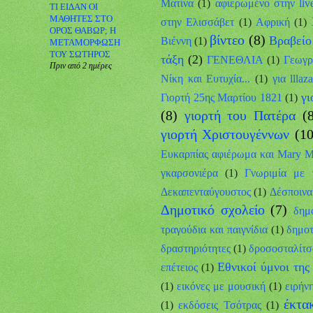
Ματίνα
(1)
αφιερωμένο στην liv
ΤΙ ΕΙΔΑΝ ΟΙ
ΜΑΘΗΤΕΣ ΣΤΟ
στην Ελισσάβετ
(1)
Αφρική
(1)
ΟΡΟΣ ΘΑΒΩΡ; Η
βίντεο
(8)
Βραβείο
Βιέννη
(1)
ΜΕΤΑΜΟΡΦΩΣΗ
ΤΟΥ ΣΩΤΗΡΟΣ
τάξη
(2)
ΓΕΝΕΘΛΙΑ
(1)
Γεωγρ
Πριν από 2 ημέρες
Νίκη και Ευτυχία...
(1)
για lllaz
γι
Γιορτή 25ης Μαρτίου 1821
(1)
(8)
γιορτή του Πατέρα
(
γιορτή Χριστουγέννων
(10
Ευκαρπίας αφιέρωμα και Mary Mo
γκαρσονιέρα
(1)
Γνωριμία με 
Δεκαπενταύγουστος
(1)
Δέσποινα
Δημοτικό σχολείο
(7)
δημ
τραγούδια και παιγνίδια
(1)
δημοτ
δραστηριότητες
(1)
δροσοσταλίτσ
Εθνικοί ύμνοι τη
επέτειος
(1)
(1)
εικόνες με μουσική
(1)
ειρήν
έκτα
(1)
εκδόσεις Τσότρας
(1)