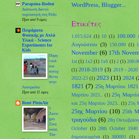
Parapona-Rodou
Διάσωση Δανού
περιπατητή στη Ρόδο
Πριν από 9 ώρες
Ετικέτες
Πειράματα
100.000 
Φυσικής με Απλά
1.015.624
(1)
10
(1)
Υλικά - Science
Αυγούστου
(3)
150.000
(1)
1
Experiments for
Kids
November
(6)
17th Novem
Πυρη
νικά
1st
(1)
1x2
(1)
1x6
(1)
2
(1)
200.0
και
2018-2019
(3)
(1)
2019 - 2020
αυτόχ
2023
(11)
θονες
2024
(
2022-23
(1)
στην
1821
(7)
25η Μαρτίου 1821.
Αυστραλία
Πριν από 11 ώρες
25η Μαρτίο
Μαρτίου 2021..
(1)
και 25η Μαρτίου 2023..
(1)
25η 
René PleinAir
't
25ης Μαρτίου
(10)
25th M
Zaow
τραγούδια
(6)
gas.
28η Οκτωβρίου
Zieu
October
(1)
28th October 1940
went,
The
δημοσιευμένα
(1)
300001
(1)