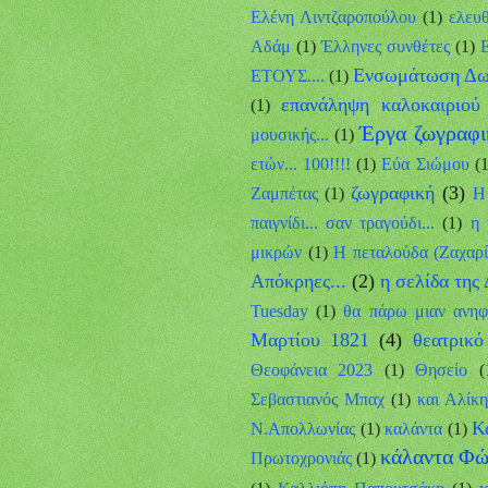
Ελένη Λιντζαροπούλου
(1)
ελευ
Αδάμ
(1)
Έλληνες συνθέτες
(1)
Ενσωμάτωση Δω
ΕΤΟΥΣ....
(1)
επανάληψη καλοκαιριού
(1)
Έργα ζωγραφι
μουσικής...
(1)
ετών... 100!!!!
(1)
Εύα Σιώμου
(1
ζωγραφική
(3)
Ζαμπέτας
(1)
Η
παιγνίδι... σαν τραγούδι...
(1)
η 
μικρών
(1)
Η πεταλούδα (Ζαχαρ
Απόκρηες...
(2)
η σελίδα της 
Tuesday
(1)
θα πάρω μιαν ανηφ
Μαρτίου 1821
(4)
θεατρικό
Θεοφάνεια 2023
(1)
Θησείο
(
Σεβαστιανός Μπαχ
(1)
και Αλίκ
Κ
Ν.Απολλωνίας
(1)
καλάντα
(1)
κάλαντα Φ
Πρωτοχρονιάς
(1)