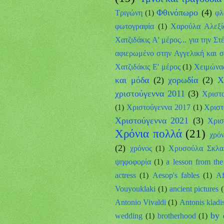
Φθινόπωρο
(4)
Τριγώνη
(1)
φλ
φωτογραφία
(1)
Χαρούλα Αλεξί
Χατζιδάκις Α' μέρος... για την Στέ
αφιερωμένο στην Αγγελική και στ
Χατζιδάκις Ε' μέρος
(1)
Χειμώνα
και μόδα
(2)
χορωδία
(2)
Χ
χριστούγεννα 2011
(3)
Χριστ
(1)
Χριστούγεννα 2017
(1)
Χριστ
Χριστούγεννα 2021
(3)
Χρισ
Χρόνια πολλά
(21)
χρό
(2)
χρόνος
(1)
Χρυσούλα Σκλαβ
ψηφοφορία
(1)
a lesson from th
actress
(1)
Aesop's fables
(1)
Af
Vouyouklaki
(1)
ancient pictures
Antonio Vivaldi
(1)
Antonis kladi
by 
wedding
(1)
brotherhood
(1)