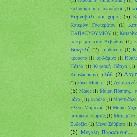
(1)
Καλλιόπη Παπουτσάκη
(1)
κα
καλοκαίρι με επαναλήψεις
(1)
Καρναβάλι και χορός
(5)
Κ
Κατ
Κατερίνα Γαστεράτου
(1)
ΠΑΠΑΕΥΘΥΜΙΟΥ
(1)
Κατερίν
κ
αφιέρωμα στον Λεβιάθαν
(1)
Βαγγελή
(2)
Κ
κορδονέτο
(1)
κρουστά
(1)
κύκλάμινο
(1)
Κύκλο
Πάτρα
(1)
Κυριακή Πάσχα
(1)
Λαμπ
λάδι
(2)
Κonstantinos
(1)
Λουκιανό
(1)
λόγω Μαΐου...
(1)
(6)
Μάϊος
(1)
Μαίρη Πόππινς... 
μάνα
(1)
μανούλα
(1)
Μαντινάδες
Eλένη Μαμανού
(1)
Μαρια Μιχα
ματαίωση γιορτής
(1)
Ματωμένο 
Μ
Ευδοξία
(1)
Μέγα Σάββατο
(1)
(6)
Μεγάλη Παρασκευή.... 