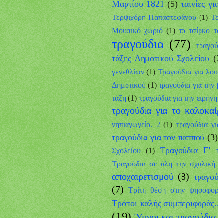
Μαρτίου 1821
(5)
ταινίες γ
Τερψιχόρη Παπαστεφάνου
(1)
Τε
Μουσικό χωριό
(1)
το τσίρκο τ
τραγούδια
(77)
τραγο
τάξης Δημοτικού Σχολείου
(
γενεθλίων
(1)
Τραγούδια για λου
Δημοτικού
(1)
τραγούδια για την 
τάξη
(1)
τραγούδια για την ειρήνη
τραγούδια για το καλοκαί
νηπιαγωγείο. 2
(1)
τραγούδια γι
τραγούδια για τον παππού
(3)
Τραγούδια Ε' 
Σχολείου
(1)
Τραγούδια σε όλη την σχολική 
αποχαιρετισμού
(8)
τραγο
(7)
Τρίτη θέση στην ψηφοφορ
Τρόποι καλής συμπεριφοράς..
(19)
Ύμνοι και τραγούδια