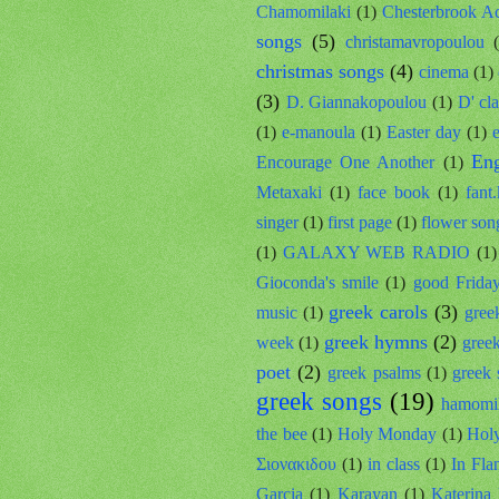
Chamomilaki
(1)
Chesterbrook A
songs
(5)
christamavropoulou
christmas songs
(4)
cinema
(1)
(3)
D. Giannakopoulou
(1)
D' cl
(1)
e-manoula
(1)
Easter day
(1)
Eng
Encourage One Another
(1)
Metaxaki
(1)
face book
(1)
fant
singer
(1)
first page
(1)
flower son
(1)
GALAXY WEB RADIO
(1)
Gioconda's smile
(1)
good Frida
greek carols
(3)
music
(1)
gree
greek hymns
(2)
week
(1)
gree
poet
(2)
greek psalms
(1)
greek 
greek songs
(19)
hamomi
the bee
(1)
Holy Monday
(1)
Holy
Σιονακιδου
(1)
in class
(1)
In Fla
Garcia
(1)
Karayan
(1)
Katerina