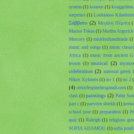
system
(1)
koueen
(1)
kvaggelitsa
surprises
(1)
Loukianos Kilaidoni
Σάββατο
(2)
Mεγάλη Πέμπτη
(
Marios Tokas
(1)
Martha Argerich
Mercury
(1)
misirlouhandmade
(1
music and songs
(1)
music class
Africa
(1)
music from ancient G
musical
(2)
lesson
(1)
mymoo
celebration
(2)
national greek f
Nikos Xylouris
(1)
no 1
(1)
no 2
(4)
omorfespineliesgmail.com
(1)
paintings
(2)
class
(1)
Palm Sun
part c
(1)
parveen shiekh
(1)
perna
school year
(1)
preparation
(1)
Pr
quiz
(1)
Raleigh
(1)
religious gr
SOFIA ADAMOU
(1)
sofia pouli