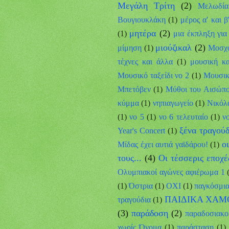
Μεγάλη Τρίτη
(2)
Μελωδία
Βουγιουκλάκη
(1)
μέρος α' και β
μητέρα
(2)
(1)
μια έκπληξη για
μιούζικαλ
(2)
μίμηση
(1)
Μοσχ
τέχνες και άλλα
(1)
μουσική κα
Μουσικό ταξείδι νο 2
(1)
Μουσικό
Μπετόβεν
(1)
Μύθοι του Αισώπ
κύμμα
(1)
νηπιαγωγείο
(1)
Νικόλ
(1)
νο 5
(1)
νο 6 τελευταίο
(1)
ν
ξένα τραγούδ
Year's Concert
(1)
ο
Μίδας έχει αυτιά γαϊδάρου!
(1)
τους...
(4)
Οι τέσσερις εποχέ
Ολυμπιακοί αγώνες αφιέρωμα 1
(1)
Όστρια
(1)
ΟΧΙ
(1)
παγκόσμι
ΠΑΙΔΙΚΑ ΧΑΜ
τραγούδια
(1)
(3)
παράδοση
(2)
παραδοσιακοί
χωρίς Όνομα
(1)
παράσταση
(1)