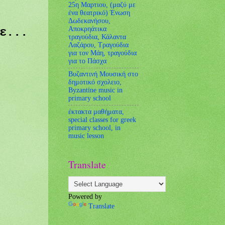
25η Μαρτιου, (μαζύ με
ένα θεατρικό) Ένωση
Δωδεκανήσου,
Αποκρηάτικα
τε...
τραγούδια, Κάλαντα
Λαζάρου, Τραγούδια
για τον Μάη, τραγούδια
για το Πάσχα
Bυζαντινή Μουσική στο
δημοτικό σχολειο,
Byzantine music in
primary school
έκτακτα μαθήματα,
special classes for greek
primary school, in
music lesson
Translate
Powered by
Translate