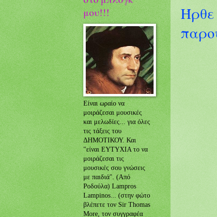
Ήρθε 
μου!!!
παρο
Είναι ωραίο να
μοιράζεσαι μουσικές
και μελωδίες... για όλες
τις τάξεις του
ΔΗΜΟΤΙΚΟΥ. Και
"είναι ΕΥΤΥΧΙΑ το να
μοιράζεσαι τις
μουσικές σου γνώσεις
με παιδιά". (Από
Ροδούλα) Lampros
Lampinos... (στην φώτο
βλέπετε τον Sir Thomas
More, τον συγγραφέα