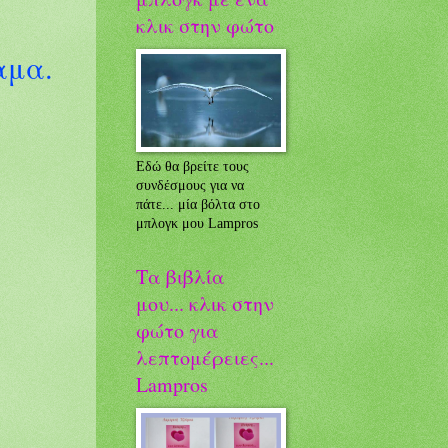
κλικ στην φώτο
αμα.
.
Εδώ θα βρείτε τους
συνδέσμους για να
πάτε... μία βόλτα στο
μπλογκ μου Lampros
Τα βιβλία
μου... κλικ στην
φώτο για
λεπτομέρειες...
Lampros