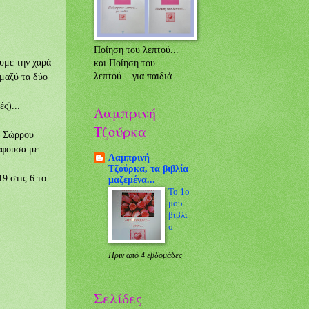
Ποίηση του λεπτού...
με την χαρά
και Ποίηση του
μαζύ τα δύο
λεπτού... για παιδιά...
ές)...
Λαμπρινή
Τζούρκα
α Σώρρου
άφουσα με
Λαμπρινή
Τζούρκα, τα βιβλία
9 στις 6 το
μαζεμένα...
Το 1ο
μου
βιβλί
ο
Πριν από 4 εβδομάδες
Σελίδες