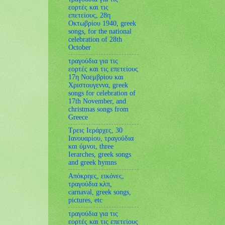
εορτές και τις
επετείους, 28η
Οκτωβρίου 1940, greek
songs, for the national
celebration of 28th
October
τραγούδια για τις
εορτές και τις επετείους
17η Νοεμβρίου και
Χριστουγεννα, greek
songs for celebration of
17th November, and
christmas songs from
Greece
Tρεις Ιεράρχες, 30
Ιανουαρίου, τραγούδια
και ύμνοι, three
Ierarches, greek songs
and greek hymns
Απόκρηες, εικόνες,
τραγούδια κλπ,
carnaval, greek songs,
pictures, etc
τραγούδια για τις
εορτές και τις επετείους