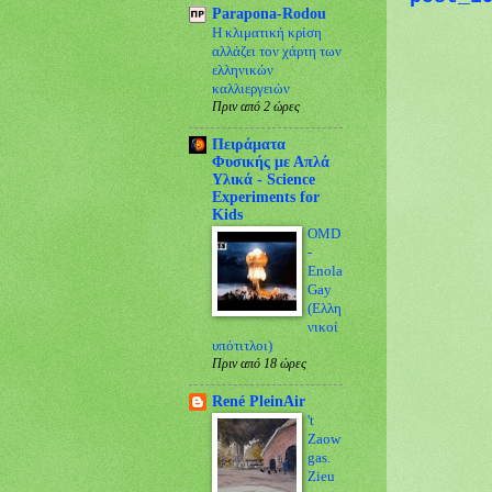
Parapona-Rodou
Η κλιματική κρίση
αλλάζει τον χάρτη των
ελληνικών
καλλιεργειών
Πριν από 2 ώρες
Πειράματα
Φυσικής με Απλά
Υλικά - Science
Experiments for
Kids
OMD
-
Enola
Gay
(Ελλη
νικοί
υπότιτλοι)
Πριν από 18 ώρες
René PleinAir
't
Zaow
gas.
Zieu