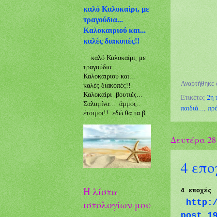
καλό Καλοκαίρι, με
τραγούδια...
Καλοκαιριού και...
καλές διακοπές!!
καλό Καλοκαίρι, με
τραγούδια...
Καλοκαιριού και...
Αναρτήθηκε
καλές διακοπές!!
Καλοκαίρι βουτιές...
Ετικέτες
2η 
Σαλαμίνα... άμμος..
παιδιά...
,
πρ
έτοιμοι!! εδώ θα τα β...
Δευτέρα 28
4 επο
Η λίστα
4 εποχές
http:
ιστολογίων μου
post_1