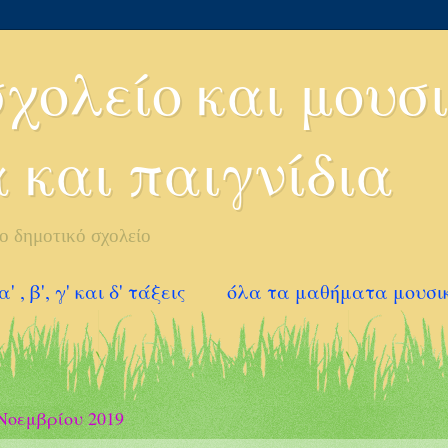
χολείο και μουσι
 και παιγνίδια
το δημοτικό σχολείο
, β', γ' και δ' τάξεις
όλα τα μαθήματα μουσική
Νοεμβρίου 2019