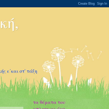
κή,
ς ε΄και στ' τάξη
τα θέματα του
μπλογκ με ένα