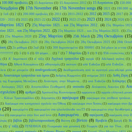
100.000 προβολές
(2)
15 Αυγούστου
(3)
)
15 Αυγούστου
(1)
15 Αυγούστου 2012
(1)
150.000
Νοεμβρίου
(9)
17th November
(6)
17th Novembre songs
(6)
1821
(1)
190.000 π
2012
(4)
2015
(2)
2
1)
1x6
(1)
2
(1)
200.000 προβολές
(1)
2011
(1)
2011-2012
(1)
2017
(1)
2022
(11)
2023
(11)
2024
(2)
020 - 2021
(1)
2021
(1)
2021-22
(1)
2022-23
(1)
2026
(1)
2
Μαρτίου 1821
(7)
25η Μαρτίου 1821... και 25η Μαρτίου 2012..
(4)
25η Μαρτίου 1821
ίου 1821... και 25η Μαρτίου 2022..
(2)
25η Μαρτίου 1821... και 25η Μαρτίου 2023..
(1)
25η
25ης Μαρτίου
(10)
28η Οκτωβρίου
(15)
25th March
(2)
(1)
25η Μαρτίου 2020
(1)
(6)
28η Οκτωβρίου 2021
(1)
28η Οκτωβρίου 2024
(1)
28η Οκτωβρίου 2025
(1)
28th Octo
ίαση
(2)
2ο μάθημα
(1)
2nd
(1)
3
(1)
300 δημοσιευμένα
(1)
300001
(1)
3rd place in a vote
(1)
7 Μαρτίου
(2)
!!!!!!!!!!
(1)
5
(1)
6
(1)
69 ψήφοι....
(1)
7
(1)
8
(1)
9
(1)
956 επισκέπτες
(1)
9
Αγγλικά τραγούδια
(2)
ς
(1)
Α' Δημοτικού
(1)
α' τάξη
(1)
αγορά
(1)
Αδελφική αγάπη
(1)
θήνα
(2)
Αθηνά Κακαρίκου
(1)
αθλητισμός
(1)
ακίνητο
(1)
αλά Ευδοξια
(1)
αλά Ευδοξία...
(1)
αναδημοσίευση
(2)
έλετε
(1)
αν μπορείτε
(1)
Αναδημοσίευση από το αγαπητό μου αδελφό μπλ
Αναστάσιμα τραγούδια και ύμνοι
(2)
Ανθή Ζήση
(3
1)
Ανδρέας Καρμπόνε
(1)
ανήμερα 2011
(1)
Απόκρηες
(5)
η της Ευμορφίας Μεταξάκη
(1)
Απάντηση: στην Μαράντα...
(1)
από Ευδοξία
(1)
Απο
απουσία
(2)
Απόκρηες 2021
(1)
Αποστολίδου Γεσθημανή
(1)
Απόφοιτος Λυκείου
(1)
 σχολείου
(10)
αριθμοί
(2)
Αριστοτέλης Κουντούρωφ
(1)
αρρώστεια
(1)
αρχαία ελληνική μουσ
αφιέρωμα
(8)
κ - Κλέων Τριανταφύλλου
(1)
Αύγουστος
(1)
αφιέρωμα στα απίθανα τριτάκια..
(1)
Αφιέρωμα στο κατηχητικό σχολείο του Όθους
(1)
αφιέρωμα στον Άσσος
(1)
αφιέρωμα στον βρ
ο
(20)
αφιερώμένο
(1)
αφιερωμένο στα ηλιολούλουδα του Γ3
(1)
αφιερωμένο στην διευθύντριά μ
Αφιερωμένο...
(8)
αφιέρωση
(2)
ίνα
(1)
αφιερωμένο στην live and love
(1)
αφιέρωση στην 
βίντεο
(8)
βιβλίο
(2)
βιβλιοπαρουσίαση
(5)
Βραβείο
(5)
ιληάς
(1)
Βιέννη
(1)
βροχή
(1)
Βυ
γ' τάξη
(2)
ος
(1)
ΓΕΝΕΘΛΙΑ
(1)
Γεωγραφία και μουσική
(1)
Γεωργία
(1)
για την Τίνα...
(1)
γ
γιαγιά παππούς
(4)
Γιάννης Ρίτσος
(2)
γιορτή
(4)
lazaros
(1)
Γιορτή 25ης Μαρτίου 1821
(1)