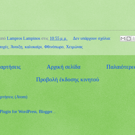
 από
Lampros Lampinos
στις
10:55 μ.μ.
Δεν υπάρχουν σχόλια:
ποχές
,
Άνοιξη
,
καλοκαίρι
,
Φθινόπωρο
,
Χειμώνας
αρτήσεις
Αρχική σελίδα
Παλαιότερε
Προβολή έκδοσης κινητού
ρτήσεις (Atom)