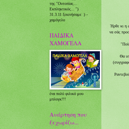
της "Ουτοπίας...
Eκπληκτικός... ")
31.3.11 ξεκινήσαμε :) -
χαμόγελο
Ήρθε κι η 
να σάς προ
ΠΑΙΔΙΚΑ
ΧΑΜΟΓΕΛΑ
"Ποίη
Θα υπάρ
(συγγραφ
Ραντεβού σ
ένα πολύ φιλικό μου
μπλογκ!!!
Ανάρτηση που
ξεχωρίζω...