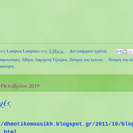
 από
Lampros Lampinos
στις
5:19 μ.μ.
Δεν υπάρχουν σχόλια:
παρουσίαση
,
Αθήνα
,
Λαμπρινή Τζούρκα
,
Ποίηση του λεπτού...
,
Ποίηση του λε
όσκληση
 Οκτωβρίου 2019
χές
//dhmotikomousikh.blogspot.gr/2011/10/blo
9.html