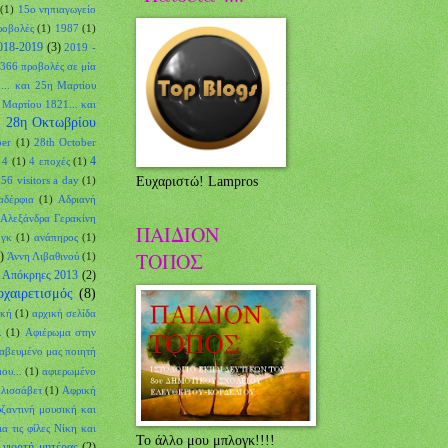
(1)
15ο νηπιαγωγείο
ροβολές
(1)
1987
(1)
018-2019
(3)
2019 -
366 προβολές σε μία
... και 25η Μαρτίου
 Μαρτίου 1821... και
28η Οκτωβρίου
ber
(1)
28th October
4
4
(1)
4 εποχές
(1)
56 visitors a day
(1)
Ευχαριστώ! Lampros
αδέρφια
(1)
Αδριανή
Αλεξάνδρα Γερακίνη
ΠΑΙΔΙΟΝ
ογκ
(1)
ανάπηρος
(1)
ΤΟΠΟΣ
)
Άννη Λιβαθινού
(1)
Απόκρηες 2013
(2)
χαιρετισμός
(8)
ική
(1)
αρχική σελίδα
.
(1)
Αφιέρωμα στην
αβευμένο μας ποιητή
ου...
(1)
αφιερωμένο
Ελισσάβετ
(1)
Αφρική
ζαντινή μουσική και
ια τις φίλες Νίκη και
To άλλο μου μπλογκ!!!!
γιορτή μητέρας
(2)