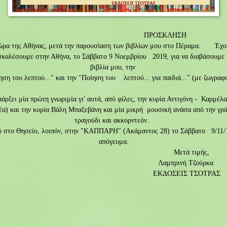
ΠΡΟΣΚΛΗΣΗ
ώρα της Αθήνας, μετά την παρουσίαση των βιβλίων μου στο Πέραμα. Έχου
σκαλέσουμε στην Αθήνα, το Σάββατο 9 Νοεμβρίου 2019, για να διαβάσουμε 
βιβλία μου, την
ση του λεπτού..." και την "Ποίηση του λεπτού... για παιδιά..." (με ζωγραφι
ξει μία πρώτη γνωριμία γι' αυτά, από φίλες, την κυρία Αντιγόνη - Καρμέλ
έα) και την κυρία Βάλη Μπαξεβάνη και μία μικρή μουσική ανάσα από την γρ
τραγούδι και ακκορντεόν.
το Θησείο, λοιπόν, στην "ΚΑΠΠΑΡΗ" (Ακάμαντος 28) το Σάββατο 9/11/1
απόγευμα.
Μετά τιμής,
Λαμπρινή Τζούρκα
ΕΚΔΟΣΕΙΣ ΤΣΟΤΡΑΣ