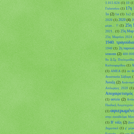
1.015.624
(1)
10
(1
17η 
Γαλατσίου
(1)
1ο
(2)
1st
(1)
1x2
(
2020
(4)
2020
(1)
2
25η 
μέρα... !!
(1)
25η Μαρτ
2021..
(1)
25η Μαρτίου 2024
1940. τραγούδια
2η παρουσ
1940
(1)
seasons
(2)
400.000!
9ο Δ.Σχ Πτολεμαΐδα
Α
Καλτουριμίδου
(1)
(1)
ΑΜΕΑ
(1)
αν θ
Αναστασία Σάβαρη
(
Άνοιξη
(2)
Απάντησ
Απόκρηες 2020
(1)
Αποχαιρετισμός
αστείο
(2)
(1)
Αττί
Παιδική Λογοτεχνία
αφιερωμέν
(1)
στην συνάδελφο Ματ
Β' τάξη
(2)
(1)
βασ
Δημοτικό
(1)
γ' μέρ
Ευτυχία...
(1)
για ll